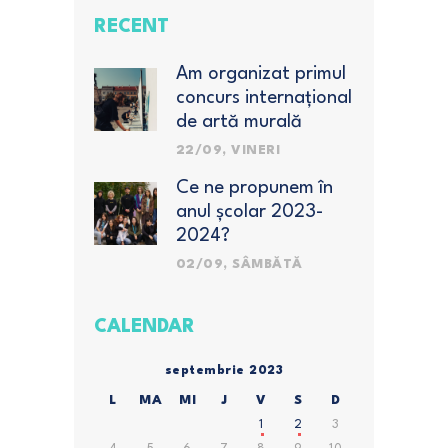
RECENT
Am organizat primul
concurs internațional
de artă murală
pentru elevi
22/09, VINERI
Ce ne propunem în
anul școlar 2023-
2024?
02/09, SÂMBĂTĂ
CALENDAR
septembrie 2023
L
MA
MI
J
V
S
D
1
2
3