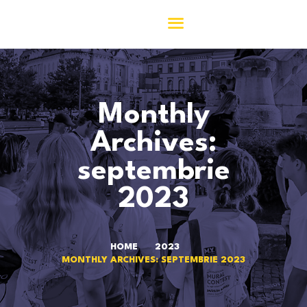
ACASĂ
Monthly
ASOCIAȚIA 156
COMUNITATEA 156
Archives:
M.Y.
septembrie
ACTIVITĂȚI
JURNAL156
2023
CONTACT
HOME
2023
MONTHLY ARCHIVES: SEPTEMBRIE 2023