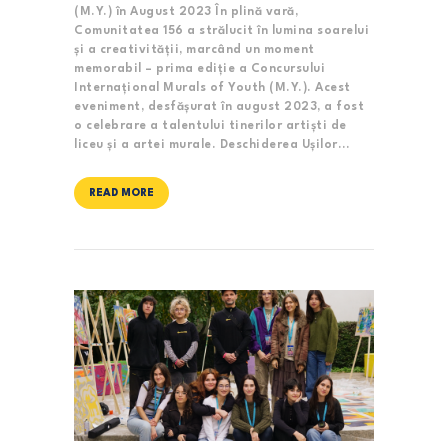
(M.Y.) în August 2023 În plină vară,
Comunitatea 156 a strălucit în lumina soarelui
și a creativității, marcând un moment
memorabil – prima ediție a Concursului
Internațional Murals of Youth (M.Y.). Acest
eveniment, desfășurat în august 2023, a fost
o celebrare a talentului tinerilor artiști de
liceu și a artei murale. Deschiderea Ușilor…
READ MORE