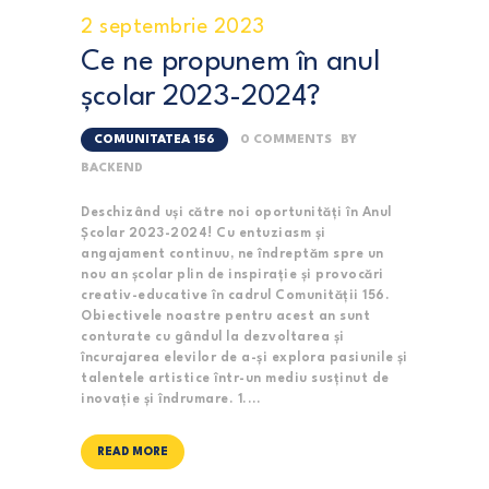
2 septembrie 2023
Ce ne propunem în anul
școlar 2023-2024?
COMUNITATEA 156
0
COMMENTS
BY
BACKEND
Deschizând uși către noi oportunități în Anul
Școlar 2023-2024! Cu entuziasm și
angajament continuu, ne îndreptăm spre un
nou an școlar plin de inspirație și provocări
creativ-educative în cadrul Comunității 156.
Obiectivele noastre pentru acest an sunt
conturate cu gândul la dezvoltarea și
încurajarea elevilor de a-și explora pasiunile și
talentele artistice într-un mediu susținut de
inovație și îndrumare. 1.…
READ MORE