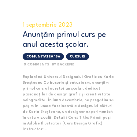
1 septembrie 2023
Anunțăm primul curs pe
anul acesta școlar.
COMUNITATEA 156
,
CURSURI
0
COMMENTS
BY
BACKEND
Explorând Universul Designului Grafic cu Karla
Broșteanu Cu bucurie și entuziasm, anunțăm
primul curs al acestui an școlar, dedicat
pasionaților de design grafic și creativitate
neîngrădită. În luna decembrie, ne pregătim să
pășim în lumea fascinantă a designului alături
de Karla Broșteanu, un designer experimentat
în arta vizuală. Detalii Curs: Titlu: Primii pași
în Adobe Illustrator (Curs Design Grafic)
Instructor:…