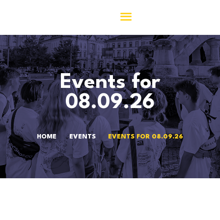
ACASĂ
Events for
ASOCIAȚIA 156
COMUNITATEA 156
08.09.26
M.Y.
ACTIVITĂȚI
JURNAL156
HOME
EVENTS
EVENTS FOR 08.09.26
CONTACT