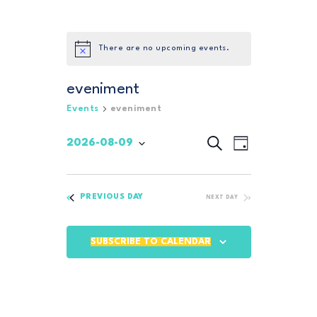
There are no upcoming events.
eveniment
Events
eveniment
SEARCH
E
E
2026-08-09
DAY
S
v
v
e
e
l
e
n
e
PREVIOUS DAY
NEXT DAY
n
c
t
t
t
V
d
SUBSCRIBE TO CALENDAR
i
a
s
t
e
S
e
w
.
e
s