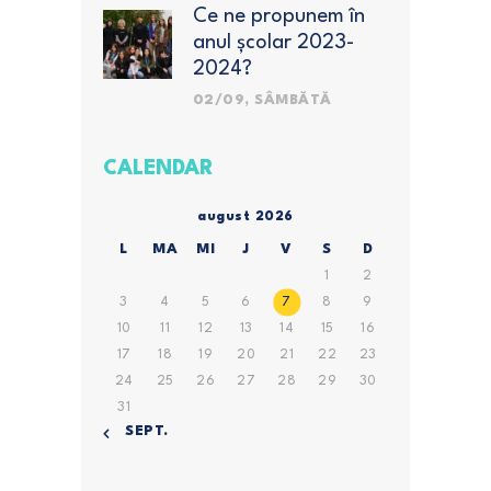
Ce ne propunem în
anul școlar 2023-
2024?
02/09, SÂMBĂTĂ
CALENDAR
august 2026
L
MA
MI
J
V
S
D
1
2
3
4
5
6
7
8
9
10
11
12
13
14
15
16
17
18
19
20
21
22
23
24
25
26
27
28
29
30
31
« SEPT.