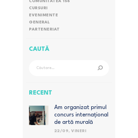
COMUNITATEA 156
CURSURI
EVENIMENTE
GENERAL
PARTENERIAT
CAUTĂ
Caută
după:
RECENT
Am organizat primul
concurs internațional
de artă murală
pentru elevi
22/09, VINERI