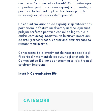
din această comunitate vibrantă. Organizăm ieșiri
cu prietenii pentru a viziona expoziții captivante, a
participa la festivaluri pline de culoare și a trăi
experiențe artistice variate împreună.
Fie că suntem vizionari de expoziții inspiratoare sau
participăm la festivaluri diverse, aceste ieșiri sunt
prilejuri perfecte pentru a consolida legăturile în
cadrul comunității noastre. Ne bucurăm împreună
de artă și creativitate, construind amintiri care să
rămână vieții în timp.
Conectează-te la evenimentele noastre sociale și
fii parte din momentele de bucurie și prietenie. În
Comunitatea 156, nu doar creăm artă, ci și trăim și
celebrăm împreună.
Intră în Comunitatea 156
CATEGORII