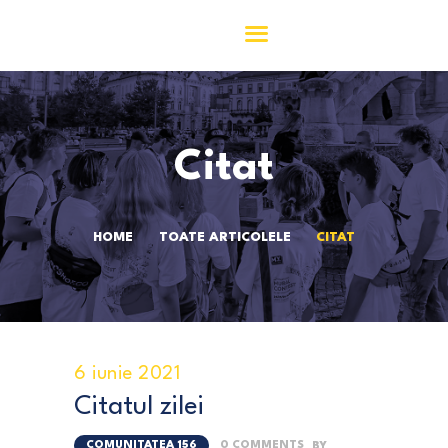
ACASĂ
Citat
ASOCIAȚIA 156
COMUNITATEA 156
M.Y.
HOME
TOATE ARTICOLELE
CITAT
ACTIVITĂȚI
JURNAL156
CONTACT
6 iunie 2021
Citatul zilei
COMUNITATEA 156
0
COMMENTS
BY