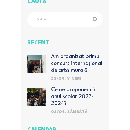
CAUTĂ
Caută
după:
RECENT
Am organizat primul
concurs internațional
de artă murală
pentru elevi
22/09, VINERI
Ce ne propunem în
anul școlar 2023-
2024?
02/09, SÂMBĂTĂ
CALENDAR