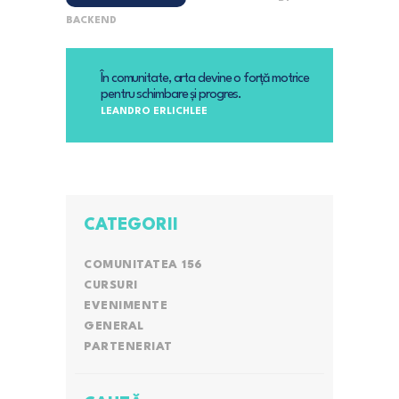
BACKEND
În comunitate, arta devine o forță motrice
pentru schimbare și progres.
LEANDRO ERLICHLEE
CATEGORII
COMUNITATEA 156
CURSURI
EVENIMENTE
GENERAL
PARTENERIAT